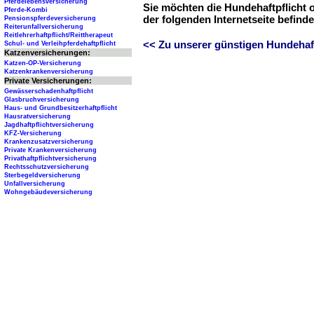
Pferdelebensversicherung
Sie möchten die Hundehaftpflicht 
Pferde-Kombi
der folgenden Internetseite befind
Pensionspferdeversicherung
Reiterunfallversicherung
Reitlehrerhaftpflicht/Reittherapeut
<< Zu unserer günstigen Hundehaftp
Schul- und Verleihpferdehaftpflicht
Katzenversicherungen:
Katzen-OP-Versicherung
Katzenkrankenversicherung
Private Versicherungen:
Gewässerschadenhaftpflicht
Glasbruchversicherung
Haus- und Grundbesitzerhaftpflicht
Hausratversicherung
Jagdhaftpflichtversicherung
KFZ-Versicherung
Krankenzusatzversicherung
Private Krankenversicherung
Privathaftpflichtversicherung
Rechtsschutzversicherung
Sterbegeldversicherung
Unfallversicherung
Wohngebäudeversicherung