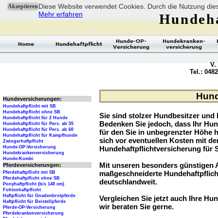
Diese Website verwendet Cookies. Durch die Nutzung dies
Akzeptieren
Mehr erfahren
Hundeha
V.
Tel.: 048
Hund
Hundeversicherungen:
Hundehaftpflicht mit SB
Hundehaftpflicht ohne SB
Sie sind stolzer Hundbesitzer und l
Hundehaftpflicht für 2 Hunde
Bedenken Sie jedoch, dass Ihr Hu
Hundehaftpflicht für Pers. ab 55
Hundehaftpflicht für Pers. ab 60
für den Sie in unbegrenzter Höhe 
Hundehaftpflicht für Kampfhunde
sich vor eventuellen Kosten mit d
Zwingerhaftpflicht
Hunde-OP-Versicherung
Hundehaftpflichtversicherung für 
Hundekrankenversicherung
Hunde-Kombi
Mit unseren besonders günstigen A
Pferdeversicherungen:
maßgeschneiderte Hundehaftpflich
Pferdehaftpflicht mit SB
Pferdehaftpflicht ohne SB
deutschlandweit.
Ponyhaftpflicht (bis 148 cm)
Fohlenhaftpflicht
Haftpflicht für Gnadenbrotpferde
Vergleichen Sie jetzt auch Ihre Hun
Haftpflicht für Beistellpferde
wir beraten Sie gerne.
Pferde-OP-Versicherung
Pferdekrankenversicherung