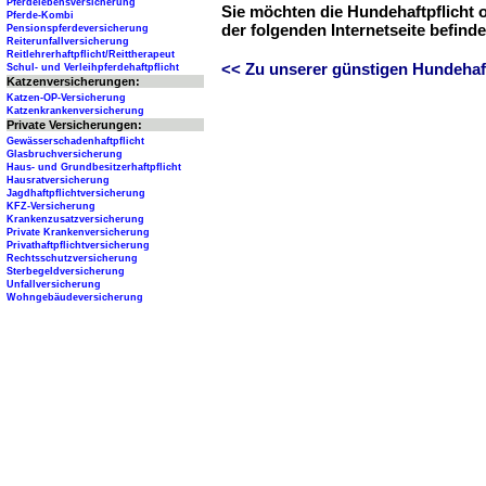
Pferdelebensversicherung
Sie möchten die Hundehaftpflicht 
Pferde-Kombi
der folgenden Internetseite befind
Pensionspferdeversicherung
Reiterunfallversicherung
Reitlehrerhaftpflicht/Reittherapeut
<< Zu unserer günstigen Hundehaftp
Schul- und Verleihpferdehaftpflicht
Katzenversicherungen:
Katzen-OP-Versicherung
Katzenkrankenversicherung
Private Versicherungen:
Gewässerschadenhaftpflicht
Glasbruchversicherung
Haus- und Grundbesitzerhaftpflicht
Hausratversicherung
Jagdhaftpflichtversicherung
KFZ-Versicherung
Krankenzusatzversicherung
Private Krankenversicherung
Privathaftpflichtversicherung
Rechtsschutzversicherung
Sterbegeldversicherung
Unfallversicherung
Wohngebäudeversicherung