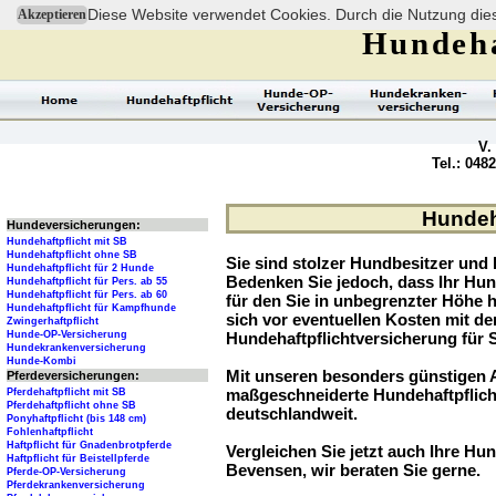
Diese Website verwendet Cookies. Durch die Nutzung dies
Akzeptieren
Hundeha
V.
Tel.: 048
Hundeha
Hundeversicherungen:
Hundehaftpflicht mit SB
Hundehaftpflicht ohne SB
Sie sind stolzer Hundbesitzer und l
Hundehaftpflicht für 2 Hunde
Bedenken Sie jedoch, dass Ihr Hu
Hundehaftpflicht für Pers. ab 55
Hundehaftpflicht für Pers. ab 60
für den Sie in unbegrenzter Höhe 
Hundehaftpflicht für Kampfhunde
sich vor eventuellen Kosten mit d
Zwingerhaftpflicht
Hunde-OP-Versicherung
Hundehaftpflichtversicherung für 
Hundekrankenversicherung
Hunde-Kombi
Mit unseren besonders günstigen A
Pferdeversicherungen:
maßgeschneiderte Hundehaftpflich
Pferdehaftpflicht mit SB
Pferdehaftpflicht ohne SB
deutschlandweit.
Ponyhaftpflicht (bis 148 cm)
Fohlenhaftpflicht
Haftpflicht für Gnadenbrotpferde
Vergleichen Sie jetzt auch Ihre Hun
Haftpflicht für Beistellpferde
Bevensen, wir beraten Sie gerne.
Pferde-OP-Versicherung
Pferdekrankenversicherung