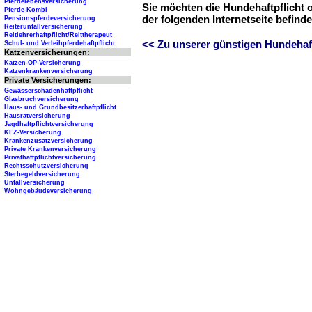
Pferdelebensversicherung
Sie möchten die Hundehaftpflicht 
Pferde-Kombi
der folgenden Internetseite befind
Pensionspferdeversicherung
Reiterunfallversicherung
Reitlehrerhaftpflicht/Reittherapeut
<< Zu unserer günstigen Hundehaftp
Schul- und Verleihpferdehaftpflicht
Katzenversicherungen:
Katzen-OP-Versicherung
Katzenkrankenversicherung
Private Versicherungen:
Gewässerschadenhaftpflicht
Glasbruchversicherung
Haus- und Grundbesitzerhaftpflicht
Hausratversicherung
Jagdhaftpflichtversicherung
KFZ-Versicherung
Krankenzusatzversicherung
Private Krankenversicherung
Privathaftpflichtversicherung
Rechtsschutzversicherung
Sterbegeldversicherung
Unfallversicherung
Wohngebäudeversicherung