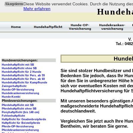
Diese Website verwendet Cookies. Durch die Nutzung dies
Akzeptieren
Mehr erfahren
Hundeha
V.
Tel.: 048
Hundeh
Hundeversicherungen:
Hundehaftpflicht mit SB
Hundehaftpflicht ohne SB
Sie sind stolzer Hundbesitzer und l
Hundehaftpflicht für 2 Hunde
Bedenken Sie jedoch, dass Ihr Hu
Hundehaftpflicht für Pers. ab 55
Hundehaftpflicht für Pers. ab 60
für den Sie in unbegrenzter Höhe 
Hundehaftpflicht für Kampfhunde
sich vor eventuellen Kosten mit d
Zwingerhaftpflicht
Hunde-OP-Versicherung
Hundehaftpflichtversicherung für 
Hundekrankenversicherung
Hunde-Kombi
Mit unseren besonders günstigen A
Pferdeversicherungen:
maßgeschneiderte Hundehaftpflich
Pferdehaftpflicht mit SB
Pferdehaftpflicht ohne SB
deutschlandweit.
Ponyhaftpflicht (bis 148 cm)
Fohlenhaftpflicht
Haftpflicht für Gnadenbrotpferde
Vergleichen Sie jetzt auch Ihre Hun
Haftpflicht für Beistellpferde
Bentheim, wir beraten Sie gerne.
Pferde-OP-Versicherung
Pferdekrankenversicherung