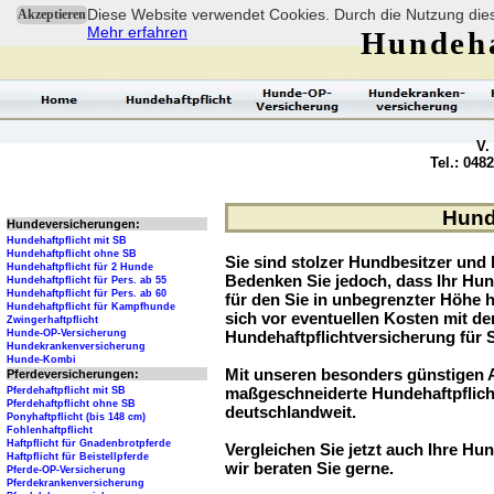
Diese Website verwendet Cookies. Durch die Nutzung dies
Akzeptieren
Mehr erfahren
Hundeha
V.
Tel.: 048
Hunde
Hundeversicherungen:
Hundehaftpflicht mit SB
Hundehaftpflicht ohne SB
Sie sind stolzer Hundbesitzer und l
Hundehaftpflicht für 2 Hunde
Bedenken Sie jedoch, dass Ihr Hu
Hundehaftpflicht für Pers. ab 55
Hundehaftpflicht für Pers. ab 60
für den Sie in unbegrenzter Höhe 
Hundehaftpflicht für Kampfhunde
sich vor eventuellen Kosten mit d
Zwingerhaftpflicht
Hunde-OP-Versicherung
Hundehaftpflichtversicherung für 
Hundekrankenversicherung
Hunde-Kombi
Mit unseren besonders günstigen A
Pferdeversicherungen:
maßgeschneiderte Hundehaftpflich
Pferdehaftpflicht mit SB
Pferdehaftpflicht ohne SB
deutschlandweit.
Ponyhaftpflicht (bis 148 cm)
Fohlenhaftpflicht
Haftpflicht für Gnadenbrotpferde
Vergleichen Sie jetzt auch Ihre Hun
Haftpflicht für Beistellpferde
wir beraten Sie gerne.
Pferde-OP-Versicherung
Pferdekrankenversicherung