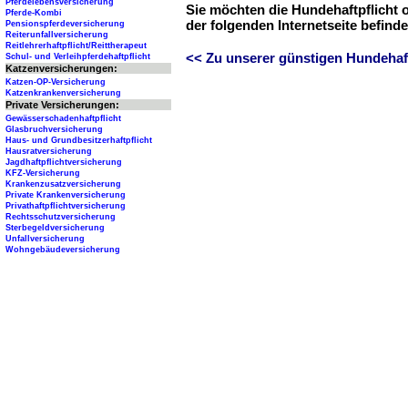
Pferdelebensversicherung
Sie möchten die Hundehaftpflicht 
Pferde-Kombi
der folgenden Internetseite befind
Pensionspferdeversicherung
Reiterunfallversicherung
Reitlehrerhaftpflicht/Reittherapeut
<< Zu unserer günstigen Hundehaftp
Schul- und Verleihpferdehaftpflicht
Katzenversicherungen:
Katzen-OP-Versicherung
Katzenkrankenversicherung
Private Versicherungen:
Gewässerschadenhaftpflicht
Glasbruchversicherung
Haus- und Grundbesitzerhaftpflicht
Hausratversicherung
Jagdhaftpflichtversicherung
KFZ-Versicherung
Krankenzusatzversicherung
Private Krankenversicherung
Privathaftpflichtversicherung
Rechtsschutzversicherung
Sterbegeldversicherung
Unfallversicherung
Wohngebäudeversicherung