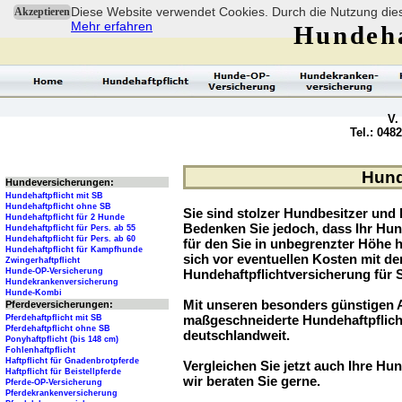
Diese Website verwendet Cookies. Durch die Nutzung dies
Akzeptieren
Mehr erfahren
Hundeha
V.
Tel.: 048
Hund
Hundeversicherungen:
Hundehaftpflicht mit SB
Hundehaftpflicht ohne SB
Sie sind stolzer Hundbesitzer und l
Hundehaftpflicht für 2 Hunde
Bedenken Sie jedoch, dass Ihr Hu
Hundehaftpflicht für Pers. ab 55
Hundehaftpflicht für Pers. ab 60
für den Sie in unbegrenzter Höhe 
Hundehaftpflicht für Kampfhunde
sich vor eventuellen Kosten mit d
Zwingerhaftpflicht
Hunde-OP-Versicherung
Hundehaftpflichtversicherung für 
Hundekrankenversicherung
Hunde-Kombi
Mit unseren besonders günstigen A
Pferdeversicherungen:
maßgeschneiderte Hundehaftpflich
Pferdehaftpflicht mit SB
Pferdehaftpflicht ohne SB
deutschlandweit.
Ponyhaftpflicht (bis 148 cm)
Fohlenhaftpflicht
Haftpflicht für Gnadenbrotpferde
Vergleichen Sie jetzt auch Ihre Hun
Haftpflicht für Beistellpferde
wir beraten Sie gerne.
Pferde-OP-Versicherung
Pferdekrankenversicherung