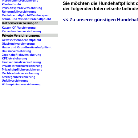
Pferdelebensversicherung
Sie möchten die Hundehaftpflicht 
Pferde-Kombi
der folgenden Internetseite befind
Pensionspferdeversicherung
Reiterunfallversicherung
Reitlehrerhaftpflicht/Reittherapeut
<< Zu unserer günstigen Hundehaftp
Schul- und Verleihpferdehaftpflicht
Katzenversicherungen:
Katzen-OP-Versicherung
Katzenkrankenversicherung
Private Versicherungen:
Gewässerschadenhaftpflicht
Glasbruchversicherung
Haus- und Grundbesitzerhaftpflicht
Hausratversicherung
Jagdhaftpflichtversicherung
KFZ-Versicherung
Krankenzusatzversicherung
Private Krankenversicherung
Privathaftpflichtversicherung
Rechtsschutzversicherung
Sterbegeldversicherung
Unfallversicherung
Wohngebäudeversicherung