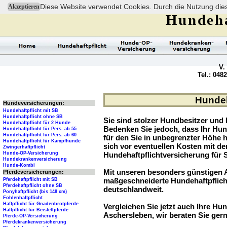
Diese Website verwendet Cookies. Durch die Nutzung dies
Akzeptieren
Hundeha
V.
Tel.: 048
Hundeh
Hundeversicherungen:
Hundehaftpflicht mit SB
Hundehaftpflicht ohne SB
Sie sind stolzer Hundbesitzer und l
Hundehaftpflicht für 2 Hunde
Bedenken Sie jedoch, dass Ihr Hu
Hundehaftpflicht für Pers. ab 55
Hundehaftpflicht für Pers. ab 60
für den Sie in unbegrenzter Höhe 
Hundehaftpflicht für Kampfhunde
sich vor eventuellen Kosten mit d
Zwingerhaftpflicht
Hunde-OP-Versicherung
Hundehaftpflichtversicherung für 
Hundekrankenversicherung
Hunde-Kombi
Mit unseren besonders günstigen A
Pferdeversicherungen:
maßgeschneiderte Hundehaftpflich
Pferdehaftpflicht mit SB
Pferdehaftpflicht ohne SB
deutschlandweit.
Ponyhaftpflicht (bis 148 cm)
Fohlenhaftpflicht
Haftpflicht für Gnadenbrotpferde
Vergleichen Sie jetzt auch Ihre Hund
Haftpflicht für Beistellpferde
Aschersleben, wir beraten Sie gern
Pferde-OP-Versicherung
Pferdekrankenversicherung