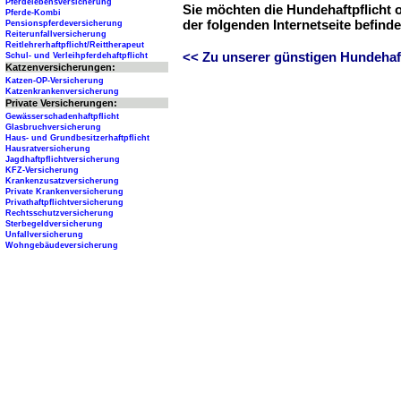
Pferdelebensversicherung
Sie möchten die Hundehaftpflicht 
Pferde-Kombi
der folgenden Internetseite befind
Pensionspferdeversicherung
Reiterunfallversicherung
Reitlehrerhaftpflicht/Reittherapeut
<< Zu unserer günstigen Hundehaftp
Schul- und Verleihpferdehaftpflicht
Katzenversicherungen:
Katzen-OP-Versicherung
Katzenkrankenversicherung
Private Versicherungen:
Gewässerschadenhaftpflicht
Glasbruchversicherung
Haus- und Grundbesitzerhaftpflicht
Hausratversicherung
Jagdhaftpflichtversicherung
KFZ-Versicherung
Krankenzusatzversicherung
Private Krankenversicherung
Privathaftpflichtversicherung
Rechtsschutzversicherung
Sterbegeldversicherung
Unfallversicherung
Wohngebäudeversicherung