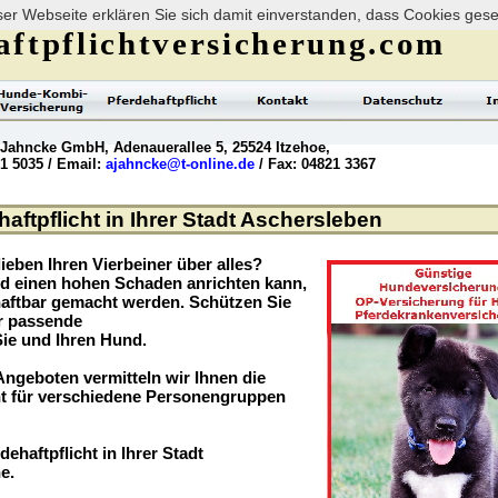
er Webseite erklären Sie sich damit einverstanden, dass Cookies ges
ftpflichtversicherung.com
 Jahncke GmbH, Adenauerallee 5, 25524 Itzehoe,
21 5035 / Email:
ajahncke@t-online.de
/ Fax: 04821 3367
aftpflicht in Ihrer Stadt Aschersleben
ieben Ihren Vierbeiner über alles?
nd einen hohen Schaden anrichten kann,
haftbar gemacht werden. Schützen Sie
er passende
Sie und Ihren Hund.
ngeboten vermitteln wir Ihnen die
t für verschiedene Personengruppen
ehaftpflicht in Ihrer Stadt
e.