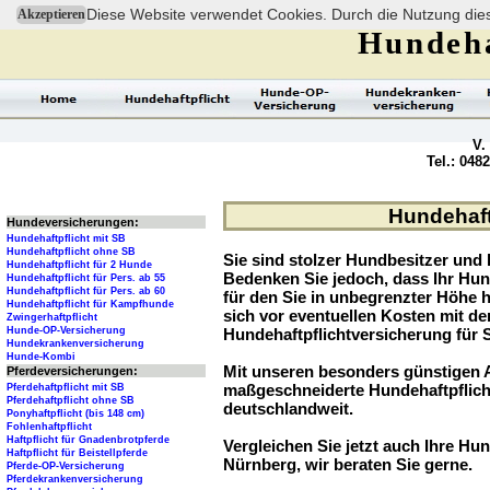
Diese Website verwendet Cookies. Durch die Nutzung dies
Akzeptieren
Hundeha
V.
Tel.: 048
Hundehaftp
Hundeversicherungen:
Hundehaftpflicht mit SB
Hundehaftpflicht ohne SB
Sie sind stolzer Hundbesitzer und l
Hundehaftpflicht für 2 Hunde
Bedenken Sie jedoch, dass Ihr Hu
Hundehaftpflicht für Pers. ab 55
Hundehaftpflicht für Pers. ab 60
für den Sie in unbegrenzter Höhe 
Hundehaftpflicht für Kampfhunde
sich vor eventuellen Kosten mit d
Zwingerhaftpflicht
Hunde-OP-Versicherung
Hundehaftpflichtversicherung für 
Hundekrankenversicherung
Hunde-Kombi
Mit unseren besonders günstigen A
Pferdeversicherungen:
maßgeschneiderte Hundehaftpflich
Pferdehaftpflicht mit SB
Pferdehaftpflicht ohne SB
deutschlandweit.
Ponyhaftpflicht (bis 148 cm)
Fohlenhaftpflicht
Haftpflicht für Gnadenbrotpferde
Vergleichen Sie jetzt auch Ihre Hund
Haftpflicht für Beistellpferde
Nürnberg, wir beraten Sie gerne.
Pferde-OP-Versicherung
Pferdekrankenversicherung