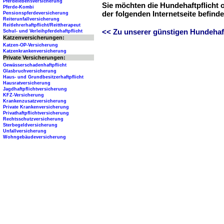
Pferdelebensversicherung
Sie möchten die Hundehaftpflicht 
Pferde-Kombi
der folgenden Internetseite befind
Pensionspferdeversicherung
Reiterunfallversicherung
Reitlehrerhaftpflicht/Reittherapeut
<< Zu unserer günstigen Hundehaftp
Schul- und Verleihpferdehaftpflicht
Katzenversicherungen:
Katzen-OP-Versicherung
Katzenkrankenversicherung
Private Versicherungen:
Gewässerschadenhaftpflicht
Glasbruchversicherung
Haus- und Grundbesitzerhaftpflicht
Hausratversicherung
Jagdhaftpflichtversicherung
KFZ-Versicherung
Krankenzusatzversicherung
Private Krankenversicherung
Privathaftpflichtversicherung
Rechtsschutzversicherung
Sterbegeldversicherung
Unfallversicherung
Wohngebäudeversicherung